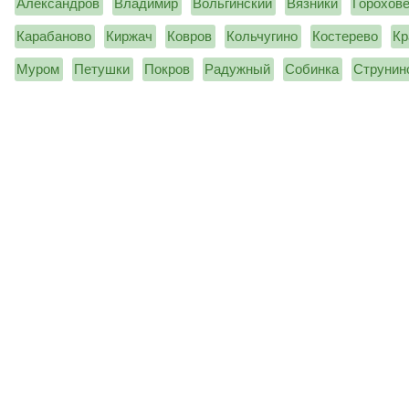
Александров
Владимир
Вольгинский
Вязники
Горохов
Карабаново
Киржач
Ковров
Кольчугино
Костерево
Кр
Муром
Петушки
Покров
Радужный
Собинка
Струнин