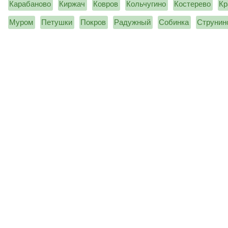
Карабаново
Киржач
Ковров
Кольчугино
Костерево
Кр
Муром
Петушки
Покров
Радужный
Собинка
Струнин