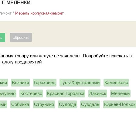
Г. МЕЛЕНКИ
Ремонт
/
Мебель корпусная-ремонт
нному товару или услуге не заявлены. Попробуйте поискать в
аталогу предприятий
кий
Вязники
Гороховец
Гусь-Хрустальный
Камешково
ьчугино
Костерево
Красная Горбатка
Лакинск
Меленки
ный
Собинка
Струнино
Судогда
Суздаль
Юрьев-Польск