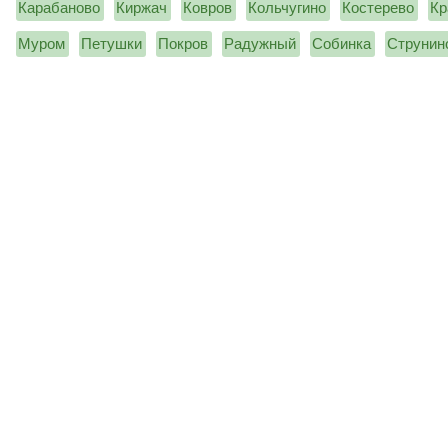
Карабаново
Киржач
Ковров
Кольчугино
Костерево
Кр
Муром
Петушки
Покров
Радужный
Собинка
Струнин