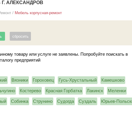
 Г. АЛЕКСАНДРОВ
Ремонт
/
Мебель корпусная-ремонт
нному товару или услуге не заявлены. Попробуйте поискать в
аталогу предприятий
кий
Вязники
Гороховец
Гусь-Хрустальный
Камешково
ьчугино
Костерево
Красная Горбатка
Лакинск
Меленки
ный
Собинка
Струнино
Судогда
Суздаль
Юрьев-Польск