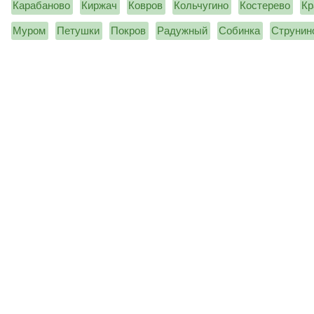
Карабаново
Киржач
Ковров
Кольчугино
Костерево
Кр
Муром
Петушки
Покров
Радужный
Собинка
Струнин