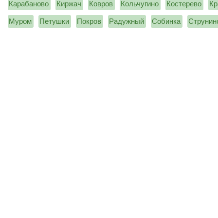
Карабаново
Киржач
Ковров
Кольчугино
Костерево
Кр
Муром
Петушки
Покров
Радужный
Собинка
Струнин