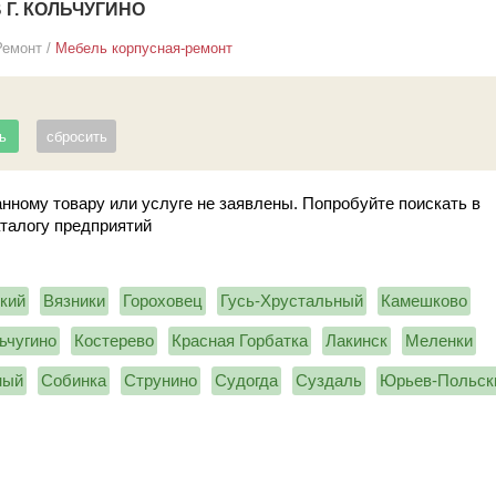
Г. КОЛЬЧУГИНО
Ремонт
/
Мебель корпусная-ремонт
нному товару или услуге не заявлены. Попробуйте поискать в
аталогу предприятий
кий
Вязники
Гороховец
Гусь-Хрустальный
Камешково
ьчугино
Костерево
Красная Горбатка
Лакинск
Меленки
ный
Собинка
Струнино
Судогда
Суздаль
Юрьев-Польск