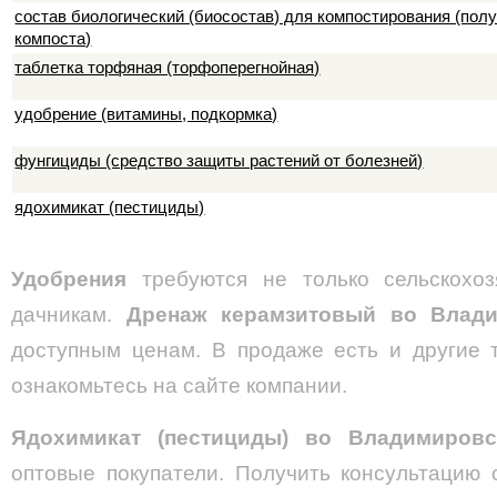
состав биологический (биосостав) для компостирования (пол
компоста)
таблетка торфяная (торфоперегнойная)
удобрение (витамины, подкормка)
фунгициды (средство защиты растений от болезней)
ядохимикат (пестициды)
Удобрения
требуются не только сельскохоз
дачникам.
Дренаж керамзитовый
во Влади
доступным ценам. В продаже есть и другие 
ознакомьтесь на сайте компании.
Ядохимикат (пестициды) во Владимировс
оптовые покупатели. Получить консультацию