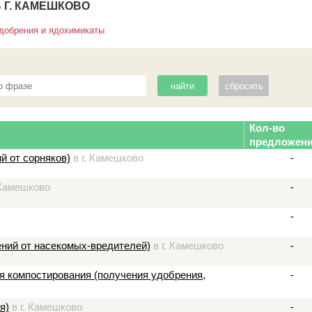
 Г. КАМЕШКОВО
добрения и ядохимикаты
Кол-во
предложен
й от сорняков)
в г. Камешково
-
 Камешково
-
-
ений от насекомых-вредителей)
в г. Камешково
-
ля компостирования (получения удобрения,
-
я)
в г. Камешково
-