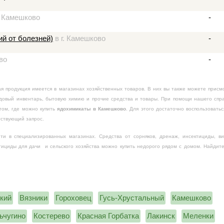
. Камешково
-
й от болезней)
в г. Камешково
-
во
-
я продукция имеется в магазинах хозяйственных товаров. В них вы также можете присм
адовый инвентарь, бытовую химию и прочие средства и товары. При помощи нашего спр
 том, где можно купить
ядохимикаты в Камешково
. Для этого достаточно воспользовать
тствующий запрос.
и в специализированных магазинах. Средства от сорняков, дренаж, инсектициды, в
стициды для дачи и сельского хозяйства можно купить недорого рядом с домом. Найдит
кий
Вязники
Гороховец
Гусь-Хрустальный
Камешково
ьчугино
Костерево
Красная Горбатка
Лакинск
Меленки