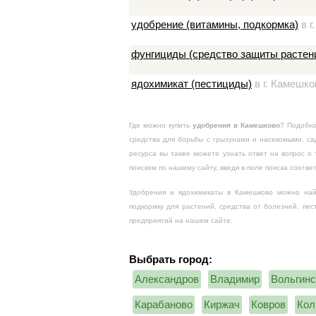
удобрение (витамины, подкормка)
в г
фунгициды (средство защиты растени
ядохимикат (пестициды)
в г. Камешко
Где можно купить
удобрения в Камешково
? Подобна
средства для борьбы с грызунами и насекомыми, с
ресурса вы также можете узнать ответ на вопрос о
поиском по нашему сайту, введя в поле поиска соотве
Удобрения и ядохимикаты в Камешково можно найт
подкормку для растений, средства от болезней, пе
предприятий на нашем сайте.
Выбрать город:
Александров
Владимир
Вольгинс
Карабаново
Киржач
Ковров
Кол