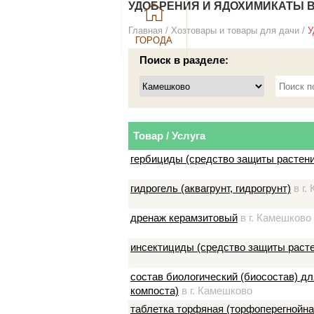
УДОБРЕНИЯ И ЯДОХИМИКАТЫ В
Главная
/
Хозтовары и товары для дачи
/
У
ГОРОДА
Поиск в разделе:
Товар / Услуга
гербициды (средство защиты растени
гидрогель (аквагрунт, гидрогрунт)
в г.
дренаж керамзитовый
в г. Камешково
инсектициды (средство защиты раст
состав биологический (биосостав) д
компоста)
в г. Камешково
таблетка торфяная (торфоперегнойна