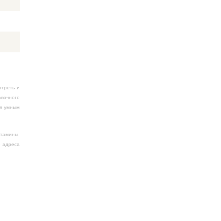
отреть и
авочного
ся умным
итамины,
е адреса