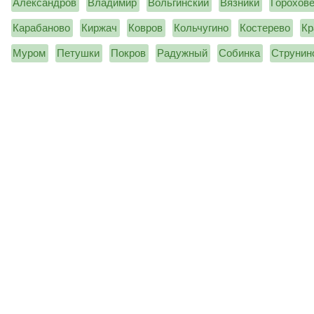
Александров
Владимир
Вольгинский
Вязники
Горохов
Карабаново
Киржач
Ковров
Кольчугино
Костерево
Кр
Муром
Петушки
Покров
Радужный
Собинка
Струнин