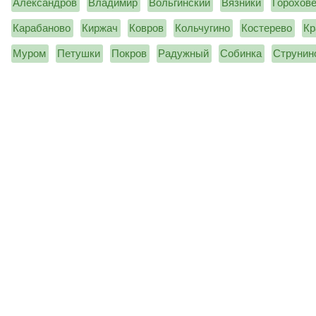
Александров
Владимир
Вольгинский
Вязники
Горохов
Карабаново
Киржач
Ковров
Кольчугино
Костерево
Кр
Муром
Петушки
Покров
Радужный
Собинка
Струнин