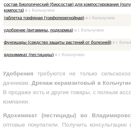
состав биологический (биосостав) для компостирования (пол
компоста)
в г. Кольчугино
таблетка торфяная (торфоперегнойная)
в г. Кольчугино
удобрение (витамины, подкормка)
в г. Кольчугино
фунгициды (средство защиты растений от болезней)
в г. Коль
ядохимикат (пестициды)
в г. Кольчугино
Удобрения
требуются не только сельскохоз
дачникам.
Дренаж керамзитовый
в Кольчуги
В продаже есть и другие товары, с полным асс
компании.
Ядохимикат (пестициды) во Владимировс
оптовые покупатели. Получить консультацию