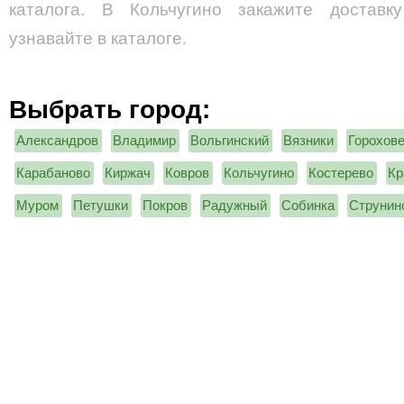
каталога. В Кольчугино закажите доставк
узнавайте в каталоге.
Выбрать город:
Александров
Владимир
Вольгинский
Вязники
Горохов
Карабаново
Киржач
Ковров
Кольчугино
Костерево
Кр
Муром
Петушки
Покров
Радужный
Собинка
Струнин