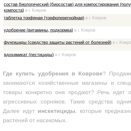
состав биологический (биосостав) для компостирования (пол
компоста)
в г. Ковров
таблетка торфяная (торфоперегнойная)
в г. Ковров
удобрение (витамины, подкормка)
в г. Ковров
фунгициды (средство защиты растений от болезней)
в г. Ковр
ядохимикат (пестициды)
в г. Ковров
Где купить удобрения в Коврове
? Продаж
занимаются хозяйственные магазины и спец
товары конкретно они продают? Речь идет 
агрессивных сорняков. Такие средства одни
Далее идут
инсектициды
, которые предназ
растений от насекомых.