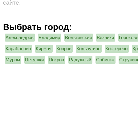
сайте.
Выбрать город:
Александров
Владимир
Вольгинский
Вязники
Горохов
Карабаново
Киржач
Ковров
Кольчугино
Костерево
Кр
Муром
Петушки
Покров
Радужный
Собинка
Струнин