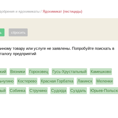
добрения и ядохимикаты
/
Ядохимикат (пестициды)
нному товару или услуге не заявлены. Попробуйте поискать в
аталогу предприятий
кий
Вязники
Гороховец
Гусь-Хрустальный
Камешково
ьчугино
Костерево
Красная Горбатка
Лакинск
Меленки
ный
Собинка
Струнино
Судогда
Суздаль
Юрьев-Польск