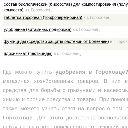
состав биологический (биосостав) для компостирования (пол
компоста)
в г. Гороховец
таблетка торфяная (торфоперегнойная)
в г. Гороховец
удобрение (витамины, подкормка)
в г. Гороховец
фунгициды (средство защиты растений от болезней)
в г. Горо
ядохимикат (пестициды)
в г. Гороховец
Где можно купить
удобрения в Гороховце
магазинах хозяйственных товаров. В них 
средства для борьбы с грызунами и насеком
химию и прочие средства и товары. При помо
также можете узнать ответ на вопрос о том,
Гороховце
. Для этого достаточно воспольз
сайту, введя в поле поиска соответствующий за