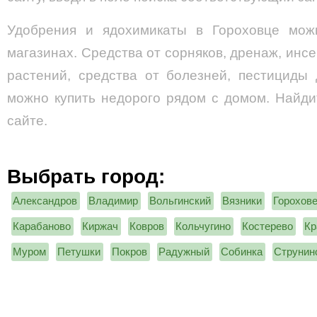
Удобрения и ядохимикаты в Гороховце мож
магазинах. Средства от сорняков, дренаж, инс
растений, средства от болезней, пестициды
можно купить недорого рядом с домом. Найд
сайте.
Выбрать город:
Александров
Владимир
Вольгинский
Вязники
Горохов
Карабаново
Киржач
Ковров
Кольчугино
Костерево
Кр
Муром
Петушки
Покров
Радужный
Собинка
Струнин