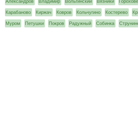
Александров
Владимир
Вольгинский
Вязники
Горохов
Карабаново
Киржач
Ковров
Кольчугино
Костерево
Кр
Муром
Петушки
Покров
Радужный
Собинка
Струнин