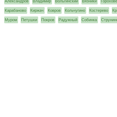
Александров
Владимир
Вольгинский
Вязники
Горохов
Карабаново
Киржач
Ковров
Кольчугино
Костерево
Кр
Муром
Петушки
Покров
Радужный
Собинка
Струнин