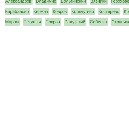
Александров
Владимир
Вольгинский
Вязники
Горохов
Карабаново
Киржач
Ковров
Кольчугино
Костерево
Кр
Муром
Петушки
Покров
Радужный
Собинка
Струнин