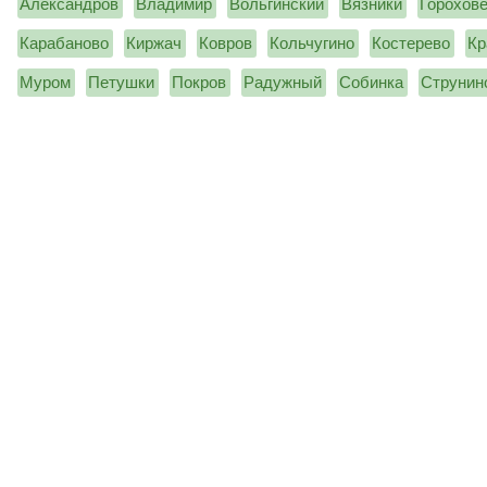
Александров
Владимир
Вольгинский
Вязники
Горохов
Карабаново
Киржач
Ковров
Кольчугино
Костерево
Кр
Муром
Петушки
Покров
Радужный
Собинка
Струнин