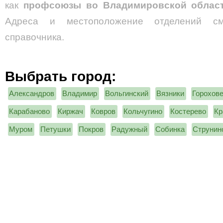
как
профсоюзы во Владимировской обла
Адреса и местоположение отделений см
справочника.
Выбрать город:
Александров
Владимир
Вольгинский
Вязники
Горохов
Карабаново
Киржач
Ковров
Кольчугино
Костерево
Кр
Муром
Петушки
Покров
Радужный
Собинка
Струнин