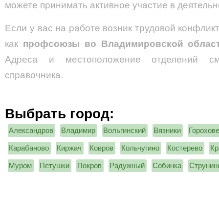
можете принимать активное участие в деятельн
Если у вас на работе возник трудовой конфликт
как
профсоюзы во Владимировской обла
Адреса и местоположение отделений см
справочника.
Выбрать город:
Александров
Владимир
Вольгинский
Вязники
Горохов
Карабаново
Киржач
Ковров
Кольчугино
Костерево
Кр
Муром
Петушки
Покров
Радужный
Собинка
Струнин