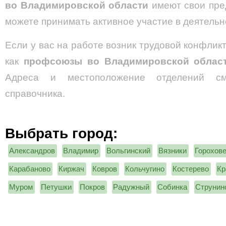
во Владимировской области
имеют свои пре
можете принимать активное участие в деятельн
Если у вас на работе возник трудовой конфликт
как
профсоюзы во Владимировской обла
Адреса и местоположение отделений см
справочника.
Выбрать город:
Александров
Владимир
Вольгинский
Вязники
Горохов
Карабаново
Киржач
Ковров
Кольчугино
Костерево
Кр
Муром
Петушки
Покров
Радужный
Собинка
Струнин