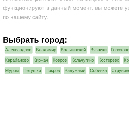
функционируют в данный момент, вы можете у
по нашему сайту.
Выбрать город:
Александров
Владимир
Вольгинский
Вязники
Горохов
Карабаново
Киржач
Ковров
Кольчугино
Костерево
Кр
Муром
Петушки
Покров
Радужный
Собинка
Струнин