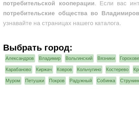
потребительской кооперации
. Если вас ин
потребительские общества
во Владимиров
узнавайте на страницах нашего каталога.
Выбрать город:
Александров
Владимир
Вольгинский
Вязники
Горохов
Карабаново
Киржач
Ковров
Кольчугино
Костерево
Кр
Муром
Петушки
Покров
Радужный
Собинка
Струнин