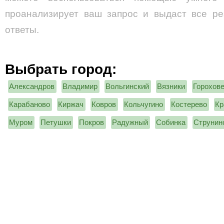
проанализирует ваш запрос и выдаст все ре
ответы.
Выбрать город:
Александров
Владимир
Вольгинский
Вязники
Горохов
Карабаново
Киржач
Ковров
Кольчугино
Костерево
Кр
Муром
Петушки
Покров
Радужный
Собинка
Струнин