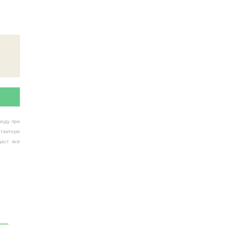
воду при
тактную
аст все