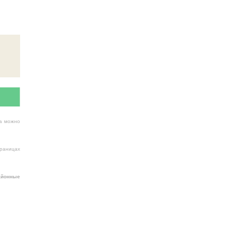
ва можно
раницах
айонные