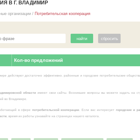
Я В Г. ВЛАДИМИР
ные организации
/
Потребительская кооперация
Кол-во предложений
мире действуют достаточно эффективно. районные и городские потребительские общест
адимировской области
имеют свои сайты. Возникшие вопросы вы можете задать на ст
ний во Владимире.
работающий в сфере
потребительской кооперации
. Если вас интересует
городские и р
асти
, время их работы узнавайте на страницах нашего каталога.