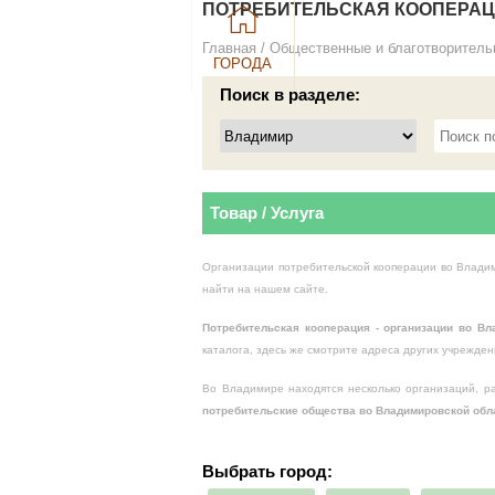
ПОТРЕБИТЕЛЬСКАЯ КООПЕРАЦИ
Главная
/
Общественные и благотворитель
ГОРОДА
Поиск в разделе:
Товар / Услуга
Организации потребительской кооперации во Влади
найти на нашем сайте.
Потребительская кооперация - организации
во Вл
каталога, здесь же смотрите адреса других учрежде
Во Владимире находятся несколько организаций, 
потребительские общества
во Владимировской обл
Выбрать город: