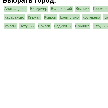
Выбрать город:
Александров
Владимир
Вольгинский
Вязники
Горохов
Карабаново
Киржач
Ковров
Кольчугино
Костерево
Кр
Муром
Петушки
Покров
Радужный
Собинка
Струнин