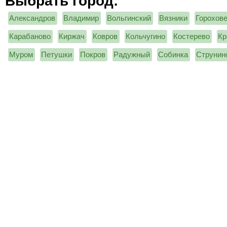
Выбрать город:
Александров
Владимир
Вольгинский
Вязники
Горохов
Карабаново
Киржач
Ковров
Кольчугино
Костерево
Кр
Муром
Петушки
Покров
Радужный
Собинка
Струнин