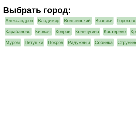
Выбрать город:
Александров
Владимир
Вольгинский
Вязники
Горохов
Карабаново
Киржач
Ковров
Кольчугино
Костерево
Кр
Муром
Петушки
Покров
Радужный
Собинка
Струнин