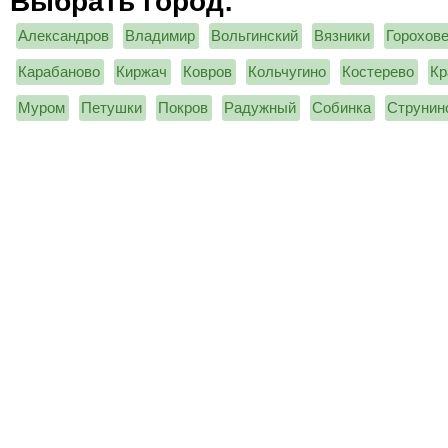
Выбрать город:
Александров
Владимир
Вольгинский
Вязники
Горохов
Карабаново
Киржач
Ковров
Кольчугино
Костерево
Кр
Муром
Петушки
Покров
Радужный
Собинка
Струнин