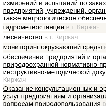
измерений и испытаний по зака
предприятий, учреждений, орган
также метрологическое обеспеч
гидрометеостанция
в г. Киржач
лесничество
в г. Киржач
мониторинг окружающей среды
в
обеспечение предприятий и орг
природоохранной нормативно-п
инструктивно-методической док
Киржач
Оказание консультационных и о
услуг предприятиям и организац
вопросам природопользования
в