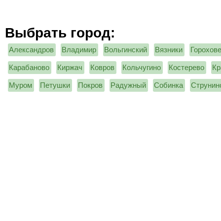
Выбрать город:
Александров
Владимир
Вольгинский
Вязники
Горохов
Карабаново
Киржач
Ковров
Кольчугино
Костерево
Кр
Муром
Петушки
Покров
Радужный
Собинка
Струнин