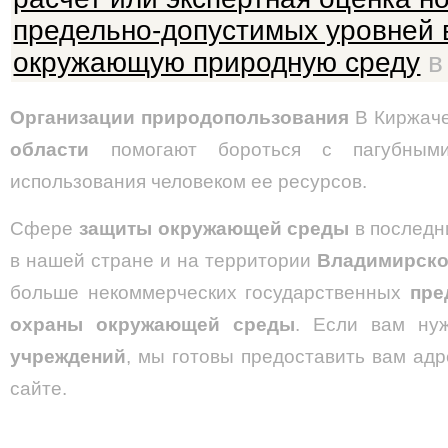
предельно-допустимых уровней 
окружающую природную среду
в 
Организации природопользования
В Киржаче
области
помогают бороться с пагубным
использования человеком ее ресурсов.
Сфере
защиты окружающей среды
в последн
в нашей стране и на территории
Владимирско
больше некоммерческих государственных
пре
охраны окружающей среды
. Если вам нуж
учреждений
, мы готовы предоставить вам ад
сайте.