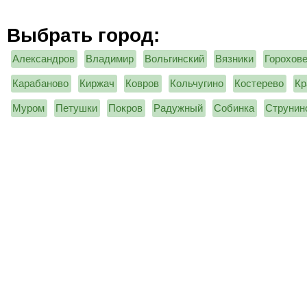
Выбрать город:
Александров
Владимир
Вольгинский
Вязники
Горохов
Карабаново
Киржач
Ковров
Кольчугино
Костерево
Кр
Муром
Петушки
Покров
Радужный
Собинка
Струнин