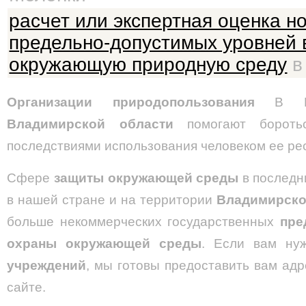
расчет или экспертная оценка н
предельно-допустимых уровней 
окружающую природную среду
в
Организации природопользования
В Мел
Владимирской области
помогают борот
последствиями использования человеком ее ре
Сфере
защиты окружающей среды
в последн
в нашей стране и на территории
Владимирско
больше некоммерческих государственных
пре
охраны окружающей среды
. Если вам нуж
учреждений
, мы готовы предоставить вам ад
сайте.