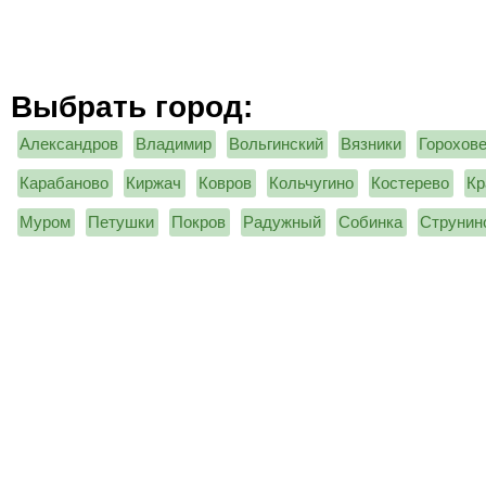
Выбрать город:
Александров
Владимир
Вольгинский
Вязники
Горохов
Карабаново
Киржач
Ковров
Кольчугино
Костерево
Кр
Муром
Петушки
Покров
Радужный
Собинка
Струнин