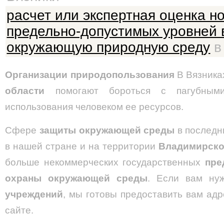
расчет или экспертная оценка н
предельно-допустимых уровней 
окружающую природную среду
в 
Организации природопользования
В Вязника
области
помогают бороться с пагубным
использования человеком ее ресурсов.
Сфере
защиты окружающей среды
в последн
в нашей стране и на территории
Владимирско
больше некоммерческих государственных
пре
охраны окружающей среды
. Если вам нуж
учреждений
, мы готовы предоставить вам ад
сайте.