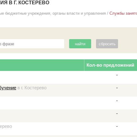
Я В Г. КОСТЕРЕВО
ые бюджетные учреждения, органы власти и управления
/
Службы занят
Кол-во предложений
-
бучение
в г. Костерево
-
-
-
терево
-