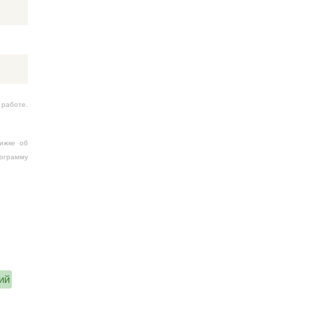
 работе.
ижке об
рограмму
ий