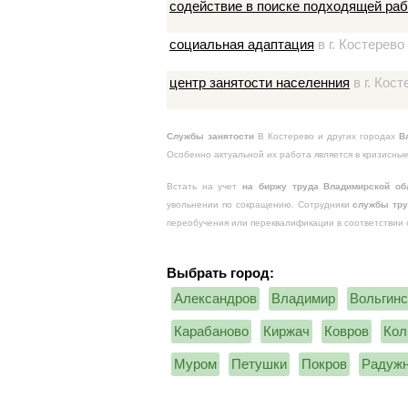
содействие в поиске подходящей ра
социальная адаптация
в г. Костерево
центр занятости населенния
в г. Кост
Службы занятости
В Костерево и других городах
В
Особенно актуальной их работа является в кризисны
Встать на учет
на биржу труда Владимирской об
увольнении по сокращению. Сотрудники
службы тру
переобучения или переквалификации в соответствии 
Выбрать город:
Александров
Владимир
Вольгинс
Карабаново
Киржач
Ковров
Кол
Муром
Петушки
Покров
Радуж