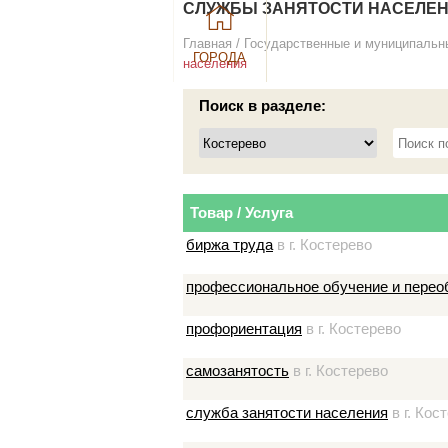
СЛУЖБЫ ЗАНЯТОСТИ НАСЕЛЕНИ
Главная
/
Государственные и муниципальн
ГОРОДА
населения
Поиск в разделе:
Товар / Услуга
биржа труда
в г. Костерево
профессиональное обучение и перео
профориентация
в г. Костерево
самозанятость
в г. Костерево
служба занятости населения
в г. Кос