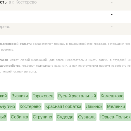
боты
в г. Костерево
-
-
ерево
-
ладимирской области
осуществляют помощь в трудоустройстве граждан, оставшихся без
е времена.
ласти
может любой желающий, для этого необязательно иметь запись в трудовой кн
доустройства
подберут подходящие вакансии, а при их отсутствии помогут подобрать п
с потребностями региона.
кий
Вязники
Гороховец
Гусь-Хрустальный
Камешково
ьчугино
Костерево
Красная Горбатка
Лакинск
Меленки
ный
Собинка
Струнино
Судогда
Суздаль
Юрьев-Польск