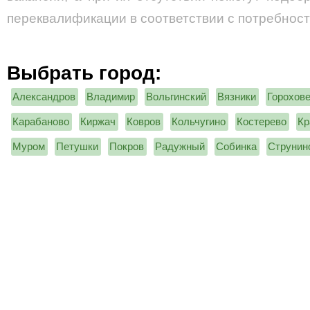
переквалификации в соответствии с потребнос
Выбрать город:
Александров
Владимир
Вольгинский
Вязники
Горохов
Карабаново
Киржач
Ковров
Кольчугино
Костерево
Кр
Муром
Петушки
Покров
Радужный
Собинка
Струнин