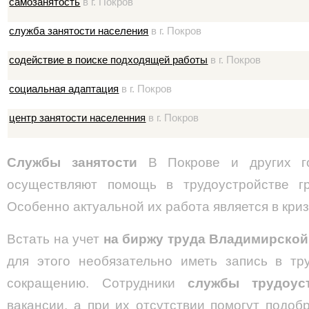
самозанятость
в г. Покров
служба занятости населения
в г. Покров
содействие в поиске подходящей работы
в г. Покров
социальная адаптация
в г. Покров
центр занятости населенния
в г. Покров
Службы занятости
В Покрове и других 
осуществляют помощь в трудоустройстве гр
Особенно актуальной их работа является в кри
Встать на учет
на биржу труда Владимирской
для этого необязательно иметь запись в тр
сокращению. Сотрудники
службы трудоус
вакансии, а при их отсутствии помогут подо