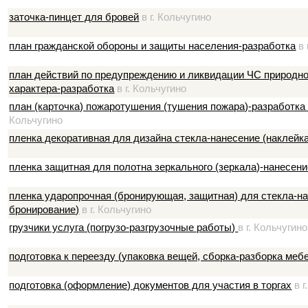
заточка-пинцет для бровей
в г. Кольчугино
план гражданской обороны и защиты населения-разработка
в 
план действий по предупреждению и ликвидации ЧС природног
характера-разработка
в г. Кольчугино
план (карточка) пожаротушения (тушения пожара)-разработка
Кольчугино
пленка декоративная для дизайна стекла-нанесение (наклейк
пленка защитная для полотна зеркального (зеркала)-нанесени
пленка ударопрочная (бронирующая, защитная) для стекла-на
бронирование)
в г. Кольчугино
грузчики услуга (погрузо-разгрузочные работы)
в г. Кольчугино
подготовка к переезду (упаковка вещей, сборка-разборка меб
подготовка (оформление) документов для участия в торгах
в г