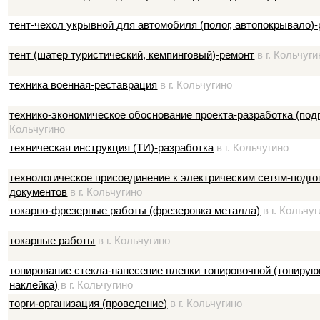
тент-чехол укрывной для автомобиля (полог, автопокрывало)
тент (шатер туристический, кемпинговый)-ремонт
в г. Кольчуги
техника военная-реставрация
в г. Кольчугино
технико-экономическое обоснование проекта-разработка (под
Кольчугино
техническая инструкция (ТИ)-разработка
в г. Кольчугино
технологическое присоединение к электрическим сетям-подго
документов
в г. Кольчугино
токарно-фрезерные работы (фрезеровка металла)
в г. Кольчу
токарные работы
в г. Кольчугино
тонирование стекла-нанесение пленки тонировочной (тонирую
наклейка)
в г. Кольчугино
торги-организация (проведение)
в г. Кольчугино