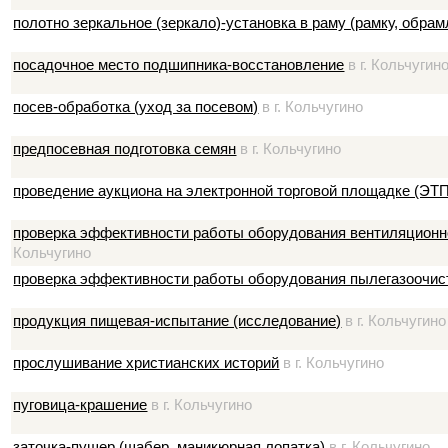
полотно зеркальное (зеркало)-установка в раму (рамку, обрам
посадочное место подшипника-восстановление
в г. Кольчугин
посев-обработка (уход за посевом)
в г. Кольчугино
предпосевная подготовка семян
в г. Кольчугино
проведение аукциона на электронной торговой площадке (ЭТП
проверка эффективности работы оборудования вентиляционно
Кольчугино
проверка эффективности работы оборудования пылегазоочис
продукция пищевая-испытание (исследование)
в г. Кольчугино
прослушивание христианских историй
в г. Кольчугино
пуговица-крашение
в г. Кольчугино
заточка-пушер (шабер, маникюрная лопатка)
в г. Кольчугино