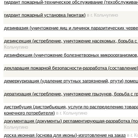
гидрант пожарный-техническое обслуживание (техобслужива
гидрант пожарный установка (монтаж)
в г. Кольчугино
дезинвазия (уничтожение яиц и личинок паразитических черве
дезинсекция (истребление, уничтожение насекомых, борьба 
Кольчугино
дезинфекция (уничтожение болезнетворных микроорганизмов,
декларация пожарной безопасности-разработка (составление
демеркуризация (удаление ртутных загрязнений, ртути) поме
дератизация (истребление, уничтожение грызунов, борьба с г
дистрибуция (дистрибьюция, услуги по распределению товара
конечного потребителя)
в г. Кольчугино
документация (документы) регламентирующая-разработка (по
Кольчугино
доска иконная (основа для иконы)-изготовление на заказ
в г. 