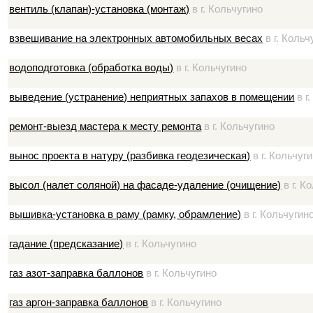
вентиль (клапан)-установка (монтаж)
в г. Кольчугино
взвешивание на электронных автомобильных весах
в г. Кольч
водоподготовка (обработка воды)
в г. Кольчугино
выведение (устранение) неприятных запахов в помещении
в г
ремонт-выезд мастера к месту ремонта
в г. Кольчугино
вынос проекта в натуру (разбивка геодезическая)
в г. Кольчуг
высол (налет соляной) на фасаде-удаление (очищение)
в г. К
вышивка-установка в раму (рамку, обрамление)
в г. Кольчугин
гадание (предсказание)
в г. Кольчугино
газ азот-заправка баллонов
в г. Кольчугино
газ аргон-заправка баллонов
в г. Кольчугино