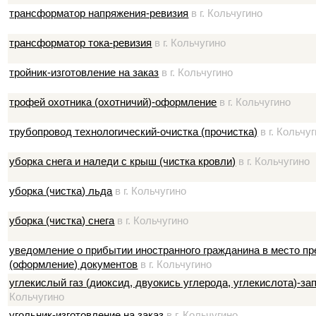
трансформатор напряжения-ревизия
в г. Кольчугино
трансформатор тока-ревизия
в г. Кольчугино
тройник-изготовление на заказ
в г. Кольчугино
трофей охотника (охотничий)-оформление
в г. Кольчугино
трубопровод технологический-очистка (прочистка)
в г. Кольчу
уборка снега и наледи с крыш (чистка кровли)
в г. Кольчугино
уборка (чистка) льда
в г. Кольчугино
уборка (чистка) снега
в г. Кольчугино
уведомление о прибытии иностранного гражданина в место п
(оформление) документов
в г. Кольчугино
углекислый газ (диоксид, двуокись углерода, углекислота)-з
Кольчугино
угольник-изготовление на заказ
в г. Кольчугино