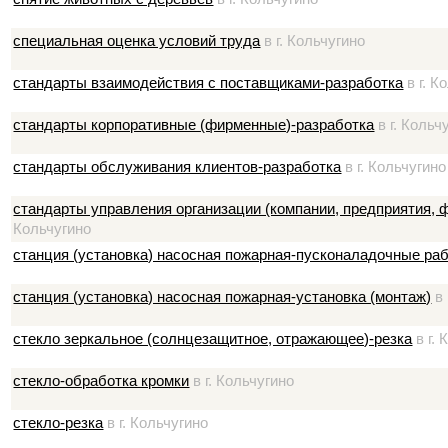
специальная оценка условий труда
в г. Кольчугино
стандарты взаимодействия с поставщиками-разработка
в г. К
стандарты корпоративные (фирменные)-разработка
в г. Кольч
стандарты обслуживания клиентов-разработка
в г. Кольчугино
стандарты управления организации (компании, предприятия, 
Кольчугино
станция (установка) насосная пожарная-пусконаладочные ра
станция (установка) насосная пожарная-установка (монтаж)
в 
стекло зеркальное (солнцезащитное, отражающее)-резка
в г. 
стекло-обработка кромки
в г. Кольчугино
стекло-резка
в г. Кольчугино