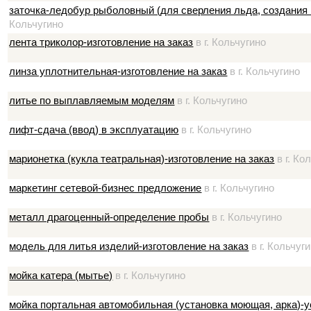
заточка-ледобур рыболовный (для сверления льда, создания 
Кольчугино
лента триколор-изготовление на заказ
в г. Кольчугино
линза уплотнительная-изготовление на заказ
в г. Кольчугино
литье по выплавляемым моделям
в г. Кольчугино
лифт-сдача (ввод) в эксплуатацию
в г. Кольчугино
марионетка (кукла театральная)-изготовление на заказ
в г. Ко
маркетинг сетевой-бизнес предложение
в г. Кольчугино
металл драгоценный-определение пробы
в г. Кольчугино
модель для литья изделий-изготовление на заказ
в г. Кольчуг
мойка катера (мытье)
в г. Кольчугино
мойка портальная автомобильная (установка моющая, арка)-у