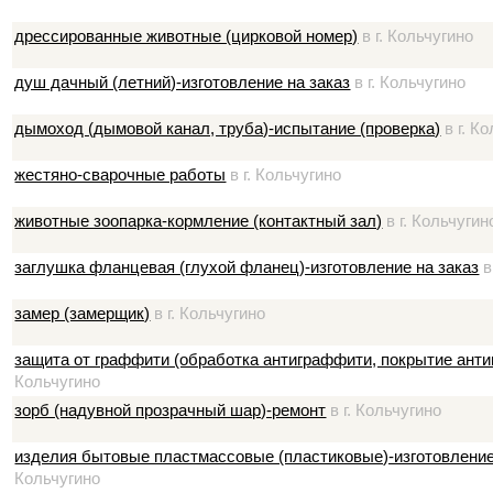
дрессированные животные (цирковой номер)
в г. Кольчугино
душ дачный (летний)-изготовление на заказ
в г. Кольчугино
дымоход (дымовой канал, труба)-испытание (проверка)
в г. К
жестяно-сварочные работы
в г. Кольчугино
животные зоопарка-кормление (контактный зал)
в г. Кольчугин
заглушка фланцевая (глухой фланец)-изготовление на заказ
в
замер (замерщик)
в г. Кольчугино
защита от граффити (обработка антиграффити, покрытие ант
Кольчугино
зорб (надувной прозрачный шар)-ремонт
в г. Кольчугино
изделия бытовые пластмассовые (пластиковые)-изготовление 
Кольчугино