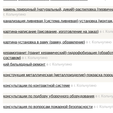
камень природный (натуральный, дикий)-распиловка (первичн
г. Кольчугино
канализация ливневая (система ливневая)-установка (монтаж,
картина-написание (рисование, изготовление на заказ)
в г. Кол
картина-установка в раму (рамку, обрамление)
в г. Кольчугино
керамогранит (гранит керамический)-гидрофобизация (обраб
составом)
в г. Кольчугино
кий бильярдный-ремонт
в г. Кольчугино
конструкция металлическая (металлоизделие)-покраска поро
консультации по контрактной системе
в г. Кольчугино
консультации по подбору уборочного оборудования
в г. Кольч
консультация по вопросам пожарной безопасности
в г. Кольчу