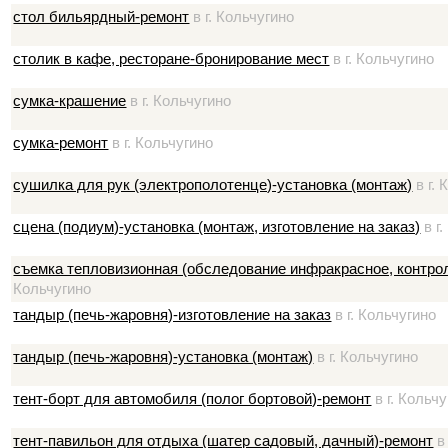
стол бильярдный-ремонт
в г. Кольчугино
столик в кафе, ресторане-бронирование мест
в г. Кольчугино
сумка-крашение
в г. Кольчугино
сумка-ремонт
в г. Кольчугино
сушилка для рук (электрополотенце)-установка (монтаж)
в г. 
сцена (подиум)-установка (монтаж, изготовление на заказ)
в г
съемка тепловизионная (обследование инфракрасное, контр
Кольчугино
тандыр (печь-жаровня)-изготовление на заказ
в г. Кольчугино
тандыр (печь-жаровня)-установка (монтаж)
в г. Кольчугино
тент-борт для автомобиля (полог бортовой)-ремонт
в г. Кольч
тент-павильон для отдыха (шатер садовый, дачный)-ремонт
в 