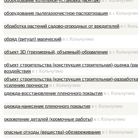
оборудование котельное-установка (монтаж)
в г. Кольчугино
оборудование пылегазоочистное-паспортизация
в г. Кольчуги
обработка растений садово-огородных от вредителей
в г. Кол
обряд (ритуал) магический
в г. Кольчугино
объект 3D (трехмерный, объемный)-обрамление
в г. Кольчуги
объект строительства (конструкция строительная)-оценка (ра
воздействия
в г. Кольчугино
объект строительства (конструкция строительная)-разработк
усилению прочности
в г. Кольчугино
одежда-восстановление пленочного покрытия
в г. Кольчугино
одежда-нанесение пленочного покрытия
в г. Кольчугино
окромление деталей (кромочные работы)
в г. Кольчугино
опасные отходы (вещества)-обезвреживание
в г. Кольчугино