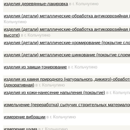
изделия деревянные-лакировка
в г. Кольчугино
изделия (детали) металлические-обработка антикоррозийная 
Кольчугино
изделия (детали) металлические-обработка антикоррозийная (
высоте)
в г. Кольчугино
изделия (детали) металлические-хромирование (покрытие сл
изделия (детали) металлические-цинкование (покрытие слоем
изделия из замши-тонирование
в г. Кольчугино
изделия из камня природного (натурального, дикиого)-обрабо
(декоративная)
в г. Кольчугино
изделия из кожи-нанесение напыления (покрытие)
в г. Кольчуг
измельчение (переработка) сыпучих строительных материало
измерение вибрации
в г. Кольчугино
измерение шума
в г. Кольчугино