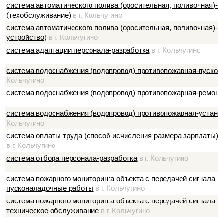
система автоматического полива (оросительная, поливочная)
(техобслуживание)
в г. Кольчугино
система автоматического полива (оросительная, поливочная)-
устройство)
в г. Кольчугино
система адаптации персонала-разработка
в г. Кольчугино
система водоснабжения (водопровод) противопожарная-пуск
Кольчугино
система водоснабжения (водопровод) противопожарная-ремо
система водоснабжения (водопровод) противопожарная-устан
Кольчугино
система оплаты труда (способ исчисления размера зарплаты)
в г. Кольчугино
система отбора персонала-разработка
в г. Кольчугино
система пожарного мониторинга объекта с передачей сигнала
пусконаладочные работы
в г. Кольчугино
система пожарного мониторинга объекта с передачей сигнала
техническое обслуживание
в г. Кольчугино