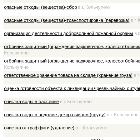
опасные отходы (вещества)-сбор
в г. Кольчугино
опасные отходы (вещества)-транспортировка (перевозка)
в г.
организация деятельности добровольной пожарной охраны
в г
отбойник защитный (ограждение парковочное, колесоотбойник)
Кольчугино
отбойник защитный (ограждение парковочное, колесоотбойник
Кольчугино
ответственное хранение товара на складе (хранение груза)
в г
оценка готовности объекта к ликвидации чрезвычайных ситуа
очистка воды в бассейне
в г. Кольчугино
очистка воды в водоеме декоративном (пруду)
в г. Кольчугино
очистка от граффити (удаление)
в г. Кольчугино