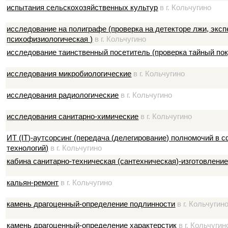
испытания сельскохозяйственных культур
в г. Кольчугино
исследование на полиграфе (проверка на детекторе лжи, эксп
психофизиологическая )
в г. Кольчугино
исследование таинственный посетитель (проверка тайный по
исследования микробиологические
в г. Кольчугино
исследования радиологические
в г. Кольчугино
исследования санитарно-химические
в г. Кольчугино
ИТ (IT)-аутсорсинг (передача (делегирование) полномочий в
технологий)
в г. Кольчугино
кабина санитарно-техническая (сантехническая)-изготовление
кальян-ремонт
в г. Кольчугино
камень драгоценный-определение подлинности
в г. Кольчугин
камень драгоценный-определение характерстик
в г. Кольчугин