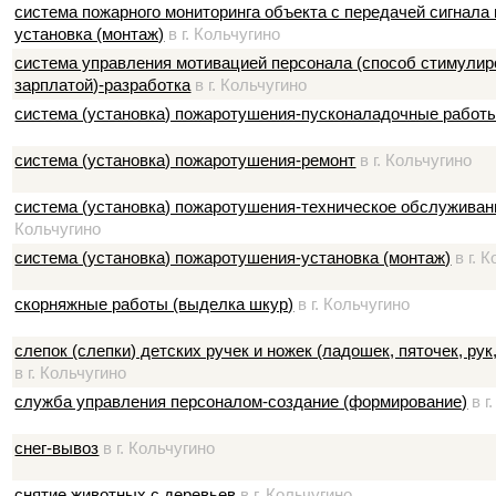
система пожарного мониторинга объекта с передачей сигнала
установка (монтаж)
в г. Кольчугино
система управления мотивацией персонала (способ стимулир
зарплатой)-разработка
в г. Кольчугино
система (установка) пожаротушения-пусконаладочные работ
система (установка) пожаротушения-ремонт
в г. Кольчугино
система (установка) пожаротушения-техническое обслуживан
Кольчугино
система (установка) пожаротушения-установка (монтаж)
в г. 
скорняжные работы (выделка шкур)
в г. Кольчугино
слепок (слепки) детских ручек и ножек (ладошек, пяточек, рук,
в г. Кольчугино
служба управления персоналом-создание (формирование)
в г
снег-вывоз
в г. Кольчугино
снятие животных с деревьев
в г. Кольчугино