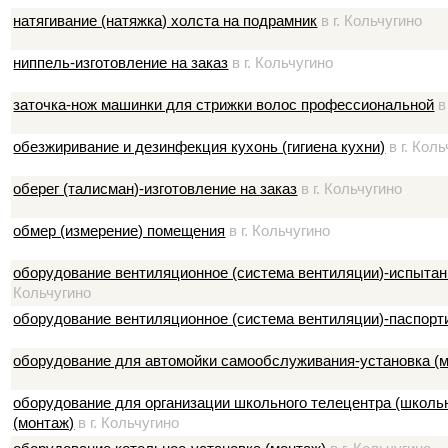
натягивание (натяжка) холста на подрамник
в г. Кольчугино
ниппель-изготовление на заказ
в г. Кольчугино
заточка-нож машинки для стрижки волос профессиональной
в
обезжиривание и дезинфекция кухонь (гигиена кухни)
в г. Кол
оберег (талисман)-изготовление на заказ
в г. Кольчугино
обмер (измерение) помещения
в г. Кольчугино
оборудование вентиляционное (система вентиляции)-испытан
Кольчугино
оборудование вентиляционное (система вентиляции)-паспорт
оборудование для автомойки самообслуживания-установка (
оборудование для организации школьного телецентра (школь
(монтаж)
в г. Кольчугино