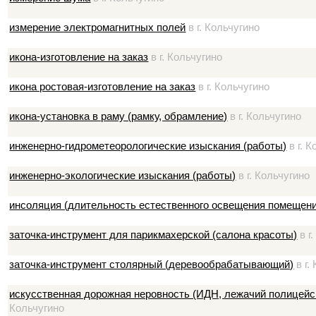
измерение электромагнитных полей
в г. Кольчугино
икона-изготовление на заказ
в г. Кольчугино
икона ростовая-изготовление на заказ
в г. Кольчугино
икона-установка в раму (рамку, обрамление)
в г. Кольчугино
инженерно-гидрометеорологические изыскания (работы)
в г. 
инженерно-экологические изыскания (работы)
в г. Кольчугино
инсоляция (длительность естественного освещения помещени
заточка-инструмент для парикмахерской (салона красоты)
в г
заточка-инструмент столярный (деревообрабатывающий)
в г.
искусственная дорожная неровность (ИДН, лежачий полицейс
Кольчугино