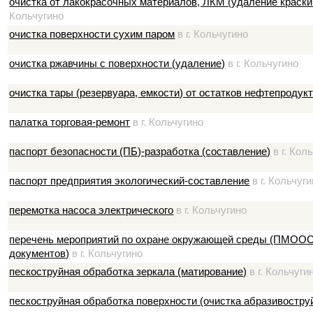
очистка от лакокрасочных материалов, ЛКМ (удаление краски
Кольчугино
очистка поверхности сухим паром
в г. Кольчугино
очистка ржавчины с поверхности (удаление)
в г. Кольчугино
очистка тары (резервуара, емкости) от остатков нефтепродук
палатка торговая-ремонт
в г. Кольчугино
паспорт безопасности (ПБ)-разработка (составление)
в г. Кол
паспорт предприятия экологический-составление
в г. Кольчуг
перемотка насоса электрического
в г. Кольчугино
перечень мероприятий по охране окружающей среды (ПМООС)
документов)
в г. Кольчугино
пескоструйная обработка зеркала (матирование)
в г. Кольчуги
пескоструйная обработка поверхности (очистка абразивостру