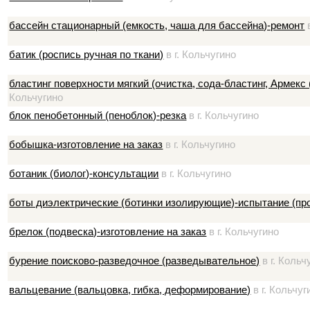
бассейн стационарный (емкость, чаша для бассейна)-ремонт
в
батик (роспись ручная по ткани)
в г. Кольчугино
бластинг поверхности мягкий (очистка, сода-бластинг, Армек
Кольчугино
блок пенобетонный (пеноблок)-резка
в г. Кольчугино
бобышка-изготовление на заказ
в г. Кольчугино
ботаник (биолог)-консультации
в г. Кольчугино
боты диэлектрические (ботинки изолирующие)-испытание (пр
брелок (подвеска)-изготовление на заказ
в г. Кольчугино
бурение поисково-разведочное (разведывательное)
в г. Кольч
вальцевание (вальцовка, гибка, деформирование)
в г. Кольчуг