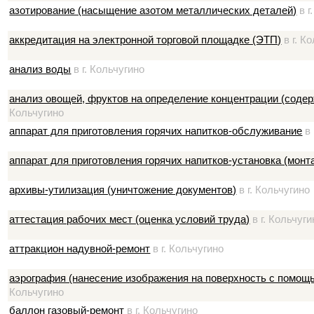
азотирование (насыщение азотом металлических деталей)
в г
аккредитация на электронной торговой площадке (ЭТП)
в г. К
анализ воды
в г. Кольчугино
анализ овощей, фруктов на определение концентрации (содер
Кольчугино
аппарат для приготовления горячих напитков-обслуживание
в 
аппарат для приготовления горячих напитков-установка (монт
архивы-утилизация (уничтожение документов)
в г. Кольчугино
аттестация рабочих мест (оценка условий труда)
в г. Кольчуги
аттракцион надувной-ремонт
в г. Кольчугино
аэрография (нанесение изображения на поверхность с помощ
Кольчугино
баллон газовый-ремонт
в г. Кольчугино