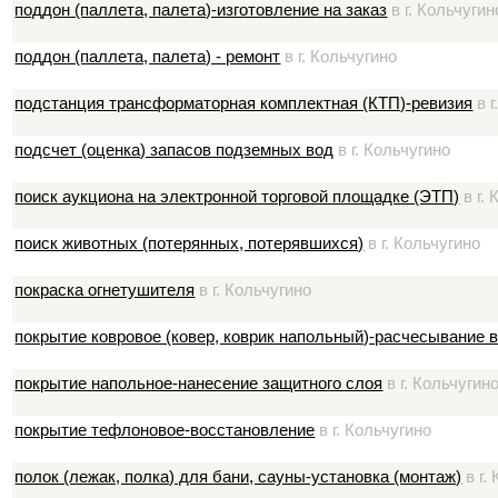
поддон (паллета, палета)-изготовление на заказ
в г. Кольчугин
поддон (паллета, палета) - ремонт
в г. Кольчугино
подстанция трансформаторная комплектная (КТП)-ревизия
в г
подсчет (оценка) запасов подземных вод
в г. Кольчугино
поиск аукциона на электронной торговой площадке (ЭТП)
в г.
поиск животных (потерянных, потерявшихся)
в г. Кольчугино
покраска огнетушителя
в г. Кольчугино
покрытие ковровое (ковер, коврик напольный)-расчесывание 
покрытие напольное-нанесение защитного слоя
в г. Кольчугин
покрытие тефлоновое-восстановление
в г. Кольчугино
полок (лежак, полка) для бани, сауны-установка (монтаж)
в г.