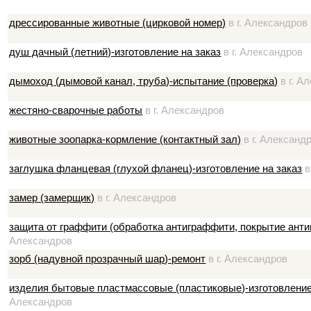
дрессированные животные (цирковой номер)
в г. Александров
душ дачный (летний)-изготовление на заказ
в г. Александров
дымоход (дымовой канал, труба)-испытание (проверка)
в г. А
жестяно-сварочные работы
в г. Александров
животные зоопарка-кормление (контактный зал)
в г. Александ
заглушка фланцевая (глухой фланец)-изготовление на заказ
в
замер (замерщик)
в г. Александров
защита от граффити (обработка антиграффити, покрытие ант
Александров
зорб (надувной прозрачный шар)-ремонт
в г. Александров
изделия бытовые пластмассовые (пластиковые)-изготовление 
Александров