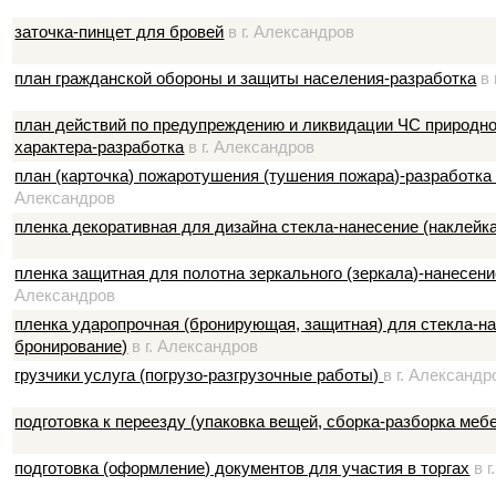
заточка-пинцет для бровей
в г. Александров
план гражданской обороны и защиты населения-разработка
в 
план действий по предупреждению и ликвидации ЧС природног
характера-разработка
в г. Александров
план (карточка) пожаротушения (тушения пожара)-разработка
Александров
пленка декоративная для дизайна стекла-нанесение (наклейк
пленка защитная для полотна зеркального (зеркала)-нанесени
Александров
пленка ударопрочная (бронирующая, защитная) для стекла-на
бронирование)
в г. Александров
грузчики услуга (погрузо-разгрузочные работы)
в г. Александр
подготовка к переезду (упаковка вещей, сборка-разборка меб
подготовка (оформление) документов для участия в торгах
в г