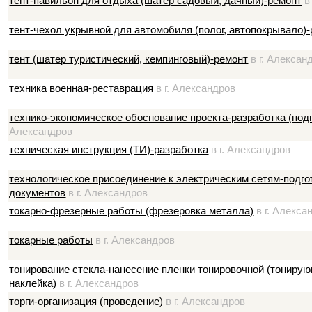
тент-павильон для отдыха (шатер садовый, дачный)-ремонт
в
тент-чехол укрывной для автомобиля (полог, автопокрывало)
тент (шатер туристический, кемпинговый)-ремонт
в г. Алексан
техника военная-реставрация
в г. Александров
технико-экономическое обоснование проекта-разработка (под
Александров
техническая инструкция (ТИ)-разработка
в г. Александров
технологическое присоединение к электрическим сетям-подго
документов
в г. Александров
токарно-фрезерные работы (фрезеровка металла)
в г. Алекса
токарные работы
в г. Александров
тонирование стекла-нанесение пленки тонировочной (тонирую
наклейка)
в г. Александров
торги-организация (проведение)
в г. Александров