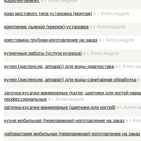
кошелек-ремонт
в г. Александров
кран мостового типа-установка (монтаж)
в г. Александров
крепление лыжное (крепеж)-установка
в г. Александров
крестовина трубная-изготовление на заказ
в г. Александров
кузнечные работы (услуги кузнеца)
в г. Александров
кулер (диспенсер, аппарат) для воды-диагностика
в г. Алекса
кулер (диспенсер, аппарат) для воды-санитарная обработка
в
заточка-кусачки маникюрные (катер, щипчики для ногтей нар
профессиональные
в г. Александров
заточка-кусачки маникюрные (щипчики для ногтей)
в г. Алекс
кухня мобильная (передвижная)-изготовление на заказ
в г. Ал
лаборатория мобильная (передвижная)-изготовление на заказ