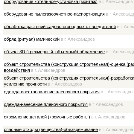
оборудование котельное-установка (монтаж)
в г. Александров
оборудование пылегазоочистное-паспортизация
в г. Александ
обработка растений садово-огородных от вредителей
в г. Але
обряд (ритуал) магический
в г. Александров
объект 3D (трехмерный, объемный)-обрамление
в г. Александ
объект строительства (конструкция строительная)-оценка (ра
воздействия
в г. Александров
объект строительства (конструкция строительная)-разработк
усилению прочности
в г. Александров
одежда-восстановление пленочного покрытия
в г. Александро
одежда-нанесение пленочного покрытия
в г. Александров
окромление деталей (кромочные работы)
в г. Александров
опасные отходы (вещества)-обезвреживание
в г. Александров