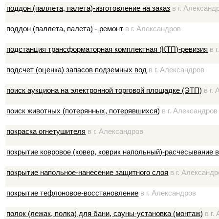
поддон (паллета, палета)-изготовление на заказ
в г. Александ
поддон (паллета, палета) - ремонт
в г. Александров
подстанция трансформаторная комплектная (КТП)-ревизия
в г
подсчет (оценка) запасов подземных вод
в г. Александров
поиск аукциона на электронной торговой площадке (ЭТП)
в г.
поиск животных (потерянных, потерявшихся)
в г. Александров
покраска огнетушителя
в г. Александров
покрытие ковровое (ковер, коврик напольный)-расчесывание 
покрытие напольное-нанесение защитного слоя
в г. Александр
покрытие тефлоновое-восстановление
в г. Александров
полок (лежак, полка) для бани, сауны-установка (монтаж)
в г.