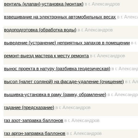
вентиль (клапан)-установка (монтаж)
в г. Александров
взвешивание на электронных автомобильных весах
в г. Алек
водоподготовка (обработка воды)
в г. Александров
выведение (устранение) неприятных запахов в помещении
в г
ремонт-выезд мастера к месту ремонта
в г. Александров
вынос проекта в натуру (разбивка геодезическая)
в г. Алексан
высол (налет соляной) на фасаде-удаление (очищение)
в г. А
вышивка-установка в раму (рамку, обрамление)
в г. Александ
гадание (предсказание)
в г. Александров
газ азот-заправка баллонов
в г. Александров
газ аргон-заправка баллонов
в г. Александров