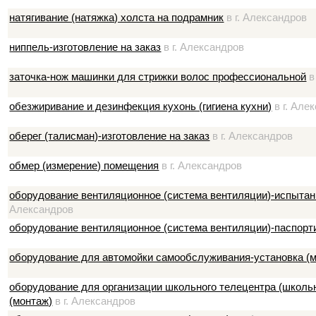
натягивание (натяжка) холста на подрамник
в г. Александров
ниппель-изготовление на заказ
в г. Александров
заточка-нож машинки для стрижки волос профессиональной
в
обезжиривание и дезинфекция кухонь (гигиена кухни)
в г. Але
оберег (талисман)-изготовление на заказ
в г. Александров
обмер (измерение) помещения
в г. Александров
оборудование вентиляционное (система вентиляции)-испытан
Александров
оборудование вентиляционное (система вентиляции)-паспорт
оборудование для автомойки самообслуживания-установка (
оборудование для организации школьного телецентра (школь
(монтаж)
в г. Александров