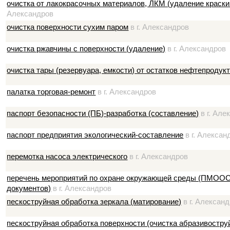
очистка от лакокрасочных материалов, ЛКМ (удаление краски
Александров
очистка поверхности сухим паром
в г. Александров
очистка ржавчины с поверхности (удаление)
в г. Александров
очистка тары (резервуара, емкости) от остатков нефтепродук
палатка торговая-ремонт
в г. Александров
паспорт безопасности (ПБ)-разработка (составление)
в г. Але
паспорт предприятия экологический-составление
в г. Алексан
перемотка насоса электрического
в г. Александров
перечень мероприятий по охране окружающей среды (ПМООС)
документов)
в г. Александров
пескоструйная обработка зеркала (матирование)
в г. Алексан
пескоструйная обработка поверхности (очистка абразивостру