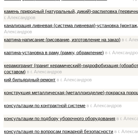
камень природный (натуральный, дикий)-распиловка (первичн
г. Александров
канализация ливневая (система ливневая)-установка (монтаж,
Александров
картина-написание (рисование, изготовление на заказ)
в г. Ал
картина-установка в раму (рамку, обрамление)
в г. Александр
керамогранит (гранит керамический)-гидрофобизация (обраб
составом)
в г. Александров
кий бильярдный-ремонт
в г. Александров
конструкция металлическая (металлоизделие)-покраска поро
консультации по контрактной системе
в г. Александров
консультации по подбору уборочного оборудования
в г. Алек
консультация по вопросам пожарной безопасности
в г. Алекс