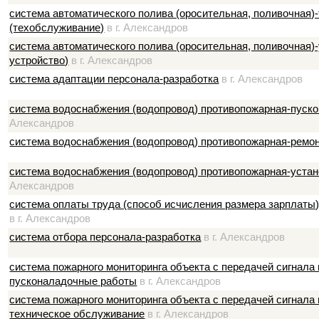
система автоматического полива (оросительная, поливочная)
(техобслуживание)
в г. Александров
система автоматического полива (оросительная, поливочная)-
устройство)
в г. Александров
система адаптации персонала-разработка
в г. Александров
система водоснабжения (водопровод) противопожарная-пуск
Александров
система водоснабжения (водопровод) противопожарная-ремо
система водоснабжения (водопровод) противопожарная-устан
Александров
система оплаты труда (способ исчисления размера зарплаты)
в г. Александров
система отбора персонала-разработка
в г. Александров
система пожарного мониторинга объекта с передачей сигнала
пусконаладочные работы
в г. Александров
система пожарного мониторинга объекта с передачей сигнала
техническое обслуживание
в г. Александров