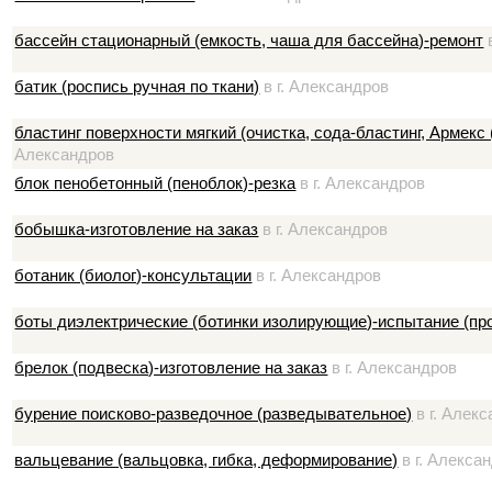
бассейн стационарный (емкость, чаша для бассейна)-ремонт
в
батик (роспись ручная по ткани)
в г. Александров
бластинг поверхности мягкий (очистка, сода-бластинг, Армек
Александров
блок пенобетонный (пеноблок)-резка
в г. Александров
бобышка-изготовление на заказ
в г. Александров
ботаник (биолог)-консультации
в г. Александров
боты диэлектрические (ботинки изолирующие)-испытание (пр
брелок (подвеска)-изготовление на заказ
в г. Александров
бурение поисково-разведочное (разведывательное)
в г. Алек
вальцевание (вальцовка, гибка, деформирование)
в г. Алекса