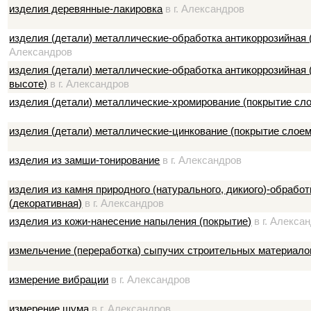
изделия деревянные-лакировка
в г. Александров
изделия (детали) металлические-обработка антикоррозийная 
Александров
изделия (детали) металлические-обработка антикоррозийная (
высоте)
в г. Александров
изделия (детали) металлические-хромирование (покрытие сл
изделия (детали) металлические-цинкование (покрытие слоем
изделия из замши-тонирование
в г. Александров
изделия из камня природного (натурального, дикиого)-обрабо
(декоративная)
в г. Александров
изделия из кожи-нанесение напыления (покрытие)
в г. Алекса
измельчение (переработка) сыпучих строительных материало
измерение вибрации
в г. Александров
измерение шума
в г. Александров