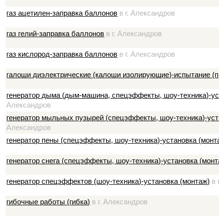
газ ацетилен-заправка баллонов
в г. Александров
газ гелий-заправка баллонов
в г. Александров
газ кислород-заправка баллонов
в г. Александров
галоши диэлектрические (калоши изолирующие)-испытание (п
генератор дыма (дым-машина, спецэффекты, шоу-техника)-ус
Александров
генератор мыльных пузырей (спецэффекты, шоу-техника)-уст
Александров
генератор пены (спецэффекты, шоу-техника)-установка (монт
генератор снега (спецэффекты, шоу-техника)-установка (монт
генератор спецэффектов (шоу-техника)-установка (монтаж)
в 
гибочные работы (гибка)
в г. Александров