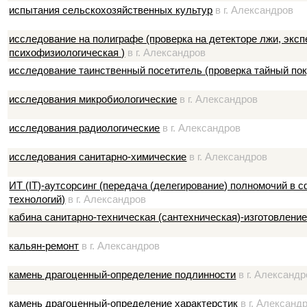
испытания сельскохозяйственных культур
в г. Александров
исследование на полиграфе (проверка на детекторе лжи, эксп
психофизиологическая )
в г. Александров
исследование таинственный посетитель (проверка тайный по
исследования микробиологические
в г. Александров
исследования радиологические
в г. Александров
исследования санитарно-химические
в г. Александров
ИТ (IT)-аутсорсинг (передача (делегирование) полномочий в
технологий)
в г. Александров
кабина санитарно-техническая (сантехническая)-изготовление
кальян-ремонт
в г. Александров
камень драгоценный-определение подлинности
в г. Александр
камень драгоценный-определение характерстик
в г. Александ