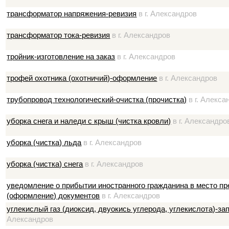
трансформатор напряжения-ревизия
в г. Александров
трансформатор тока-ревизия
в г. Александров
тройник-изготовление на заказ
в г. Александров
трофей охотника (охотничий)-оформление
в г. Александров
трубопровод технологический-очистка (прочистка)
в г. Алекса
уборка снега и наледи с крыш (чистка кровли)
в г. Александро
уборка (чистка) льда
в г. Александров
уборка (чистка) снега
в г. Александров
уведомление о прибытии иностранного гражданина в место п
(оформление) документов
в г. Александров
углекислый газ (диоксид, двуокись углерода, углекислота)-з
Александров