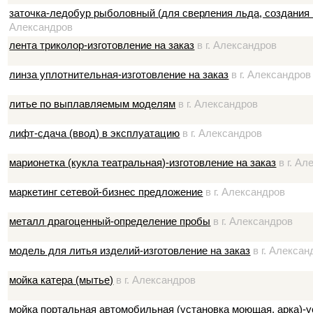
заточка-ледобур рыболовный (для сверления льда, создания 
Александров
лента триколор-изготовление на заказ
в г. Александров
линза уплотнительная-изготовление на заказ
в г. Александров
литье по выплавляемым моделям
в г. Александров
лифт-сдача (ввод) в эксплуатацию
в г. Александров
марионетка (кукла театральная)-изготовление на заказ
в г. Ал
маркетинг сетевой-бизнес предложение
в г. Александров
металл драгоценный-определение пробы
в г. Александров
модель для литья изделий-изготовление на заказ
в г. Алексан
мойка катера (мытье)
в г. Александров
мойка портальная автомобильная (установка моющая, арка)-у