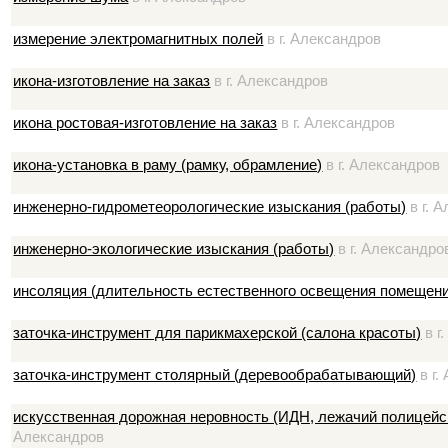
измерение электромагнитных полей
в г. Александров
икона-изготовление на заказ
в г. Александров
икона ростовая-изготовление на заказ
в г. Александров
икона-установка в раму (рамку, обрамление)
в г. Александров
инженерно-гидрометеорологические изыскания (работы)
в г. 
инженерно-экологические изыскания (работы)
в г. Александро
инсоляция (длительность естественного освещения помещени
заточка-инструмент для парикмахерской (салона красоты)
в г
заточка-инструмент столярный (деревообрабатывающий)
в г.
искусственная дорожная неровность (ИДН, лежачий полицейс
Александров