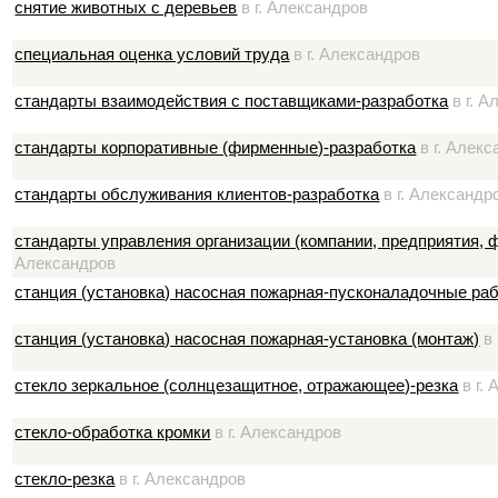
снятие животных с деревьев
в г. Александров
специальная оценка условий труда
в г. Александров
стандарты взаимодействия с поставщиками-разработка
в г. А
стандарты корпоративные (фирменные)-разработка
в г. Алек
стандарты обслуживания клиентов-разработка
в г. Александр
стандарты управления организации (компании, предприятия, 
Александров
станция (установка) насосная пожарная-пусконаладочные ра
станция (установка) насосная пожарная-установка (монтаж)
в 
стекло зеркальное (солнцезащитное, отражающее)-резка
в г.
стекло-обработка кромки
в г. Александров
стекло-резка
в г. Александров