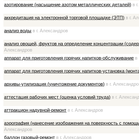
азотирование (насыщение азотом металлических деталей)
в г
аккредитация на электронной торговой площадке (ЭТП)
в г. А
анализ воды
в г. Александров
анализ овощей, фруктов на определение концентрации (содер
Александров
аппарат для приготовления горячих напитков-обслуживание
в 
аппарат для приготовления горячих напитков-установка (монт
архивы-утилизация (уничтожение документов)
в г. Александр
аттестация рабочих мест (оценка условий труда)
в г. Алексан
аттракцион надувной-ремонт
в г. Александров
аэрография (нанесение изображения на поверхность с помощ
Александров
баллон газовый-ремонт
в г. Александров