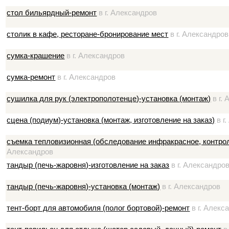
стол бильярдный-ремонт
в г. Александров
столик в кафе, ресторане-бронирование мест
в г. Александров
сумка-крашение
в г. Александров
сумка-ремонт
в г. Александров
сушилка для рук (электрополотенце)-установка (монтаж)
в г.
сцена (подиум)-установка (монтаж, изготовление на заказ)
в г
съемка тепловизионная (обследование инфракрасное, контр
Александров
тандыр (печь-жаровня)-изготовление на заказ
в г. Александро
тандыр (печь-жаровня)-установка (монтаж)
в г. Александров
тент-борт для автомобиля (полог бортовой)-ремонт
в г. Алекс