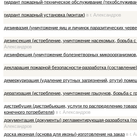
гидрант пожарный-техническое обслуживание (техобслужива
гидрант пожарный установка (монтаж)
в г. Александров
дезинвазия (уничтожение яиц и личинок паразитических черве
дезинсекция (истребление, уничтожение насекомых, борьба 
Александров
дезинфекция (уничтожение болезнетворных микроорганизмов,
декларация пожарной безопасности-разработка (составление
демеркуризация (удаление ртутных загрязнений, ртути) поме
дератизация (истребление, уничтожение грызунов, борьба с г
дистрибуция (дистрибьюция, услуги по распределению товара
конечного потребителя)
в г. Александров
документация (документы) регламентирующая-разработка (по
Александров
доска иконная (основа для иконы)-изготовление на заказ
в г. 