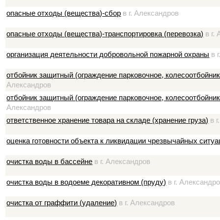
опасные отходы (вещества)-сбор
в г. Александров
опасные отходы (вещества)-транспортировка (перевозка)
в г.
организация деятельности добровольной пожарной охраны
в 
отбойник защитный (ограждение парковочное, колесоотбойник)
Александров
отбойник защитный (ограждение парковочное, колесоотбойник
Александров
ответственное хранение товара на складе (хранение груза)
в г
оценка готовности объекта к ликвидации чрезвычайных ситуа
очистка воды в бассейне
в г. Александров
очистка воды в водоеме декоративном (пруду)
в г. Александр
очистка от граффити (удаление)
в г. Александров