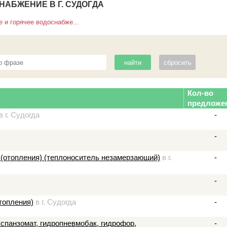
НАБЖЕНИЕ В Г. СУДОГДА
 и горячее водоснабже...
Кол-во
предложе
в г. Судогда
-
-
 (отопления) (теплоноситель незамерзающий)
в г.
-
-
топления)
в г. Судогда
-
панзомат, гидропневмобак, гидрофор,
-