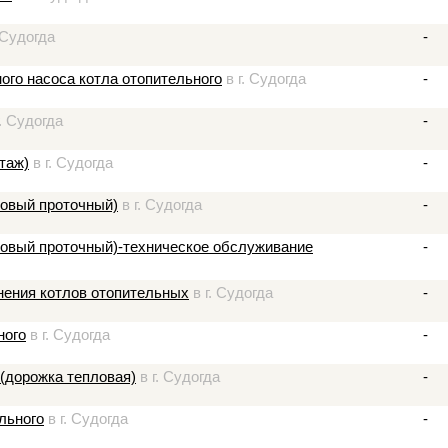
 Судогда
-
ого насоса котла отопительного
в г. Судогда
-
. Судогда
-
таж)
в г. Судогда
-
зовый проточный)
в г. Судогда
-
азовый проточный)-техническое обслуживание
-
нения котлов отопительных
в г. Судогда
-
ного
в г. Судогда
-
 (дорожка тепловая)
в г. Судогда
-
льного
в г. Судогда
-