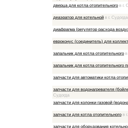
дверца для котла отопительного
в г. 
деаэратор для котельной
в г. Судогда
диафрагма (регулятор расхода возду
евроконус (соединитель) для коллек
запальник для котла отопительного
в 
запальник для котла отопительного
запчасти для автоматики котла отоп
запчасти для водонагревателя (бойл
Судогда
запчасти для колонки газовой (водона
запчасти для котла отопительного
в г
запчасти для оборудования котельно