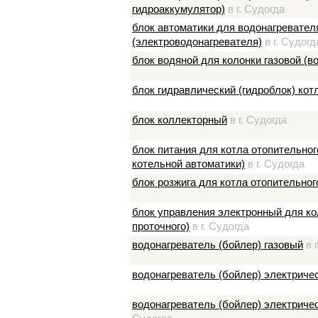
гидроаккумулятор)
в г. Судогда
блок автоматики для водонагревател
(электроводонагревателя)
в г. Судогд
блок водяной для колонки газовой (в
блок гидравлический (гидроблок) кот
блок коллекторный
в г. Судогда
блок питания для котла отопительно
котельной автоматики)
в г. Судогда
блок розжига для котла отопительног
блок управления электронный для кол
проточного)
в г. Судогда
водонагреватель (бойлер) газовый
в г
водонагреватель (бойлер) электриче
водонагреватель (бойлер) электриче