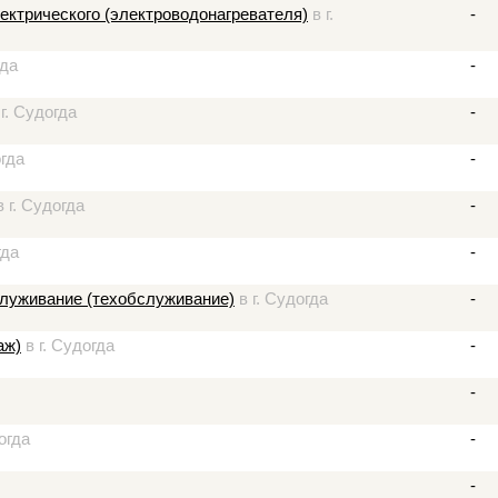
лектрического (электроводонагревателя)
в г.
-
гда
-
г. Судогда
-
огда
-
 г. Судогда
-
гда
-
служивание (техобслуживание)
в г. Судогда
-
аж)
в г. Судогда
-
-
огда
-
-