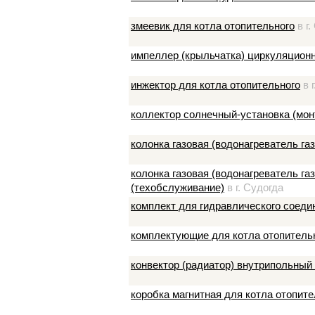
змеевик для котла отопительного
в г.
импеллер (крыльчатка) циркуляционн
инжектор для котла отопительного
в г
коллектор солнечный-установка (мон
колонка газовая (водонагреватель га
колонка газовая (водонагреватель г
(техобслуживание)
в г. Судогда
комплект для гидравлического соеди
комплектующие для котла отопитель
конвектор (радиатор) внутрипольный
коробка магнитная для котла отопите