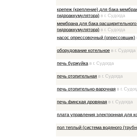
крепеж (крепление) для бака мембра
гидроаккумулятора)
в г. Судогда
мембрана для бака расширительного 
гидроаккумулятора)
в г. Судогда
насос опрессовочный (опрессовщик)
оборудование котельное
в г. Судогда
печь буржуйка
в г. Судогда
печь отопительная
в г. Судогда
печь отопительно-варочная
в г. Судог
печь финская дровяная
в г. Судогда
плата управления электронная для к
пол теплый (система водяного (трубн