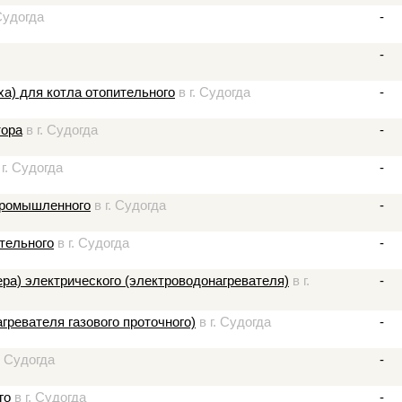
Судогда
-
-
ха) для котла отопительного
в г. Судогда
-
тора
в г. Судогда
-
г. Судогда
-
 промышленного
в г. Судогда
-
ительного
в г. Судогда
-
ера) электрического (электроводонагревателя)
в г.
-
гревателя газового проточного)
в г. Судогда
-
. Судогда
-
го
в г. Судогда
-