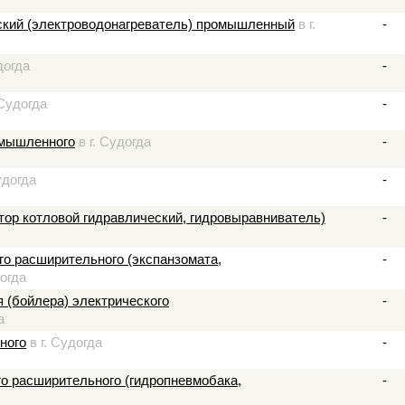
еский (электроводонагреватель) промышленный
в г.
-
догда
-
 Судогда
-
омышленного
в г. Судогда
-
удогда
-
тор котловой гидравлический, гидровыравниватель)
-
го расширительного (экспанзомата,
-
догда
 (бойлера) электрического
-
а
ного
в г. Судогда
-
о расширительного (гидропневмобака,
-