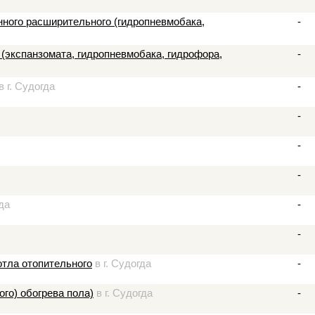
нного расширительного (гидропневмобака,
-
(экспанзомата, гидропневмобака, гидрофора,
-
в г. Судогда
-
-
-
-
да
-
-
отла отопительного
в г. Судогда
-
ого) обогрева пола)
в г. Судогда
-