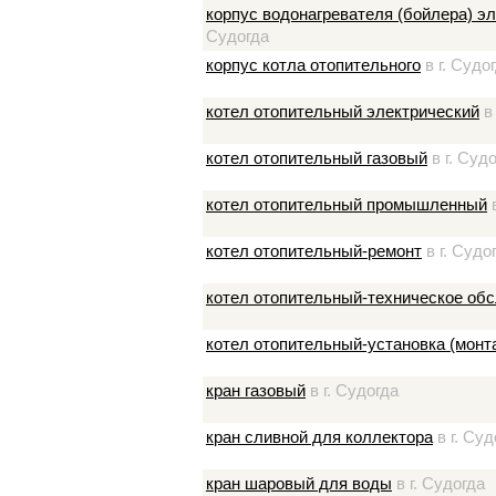
корпус водонагревателя (бойлера) э
Судогда
корпус котла отопительного
в г. Судо
котел отопительный электрический
в 
котел отопительный газовый
в г. Суд
котел отопительный промышленный
в
котел отопительный-ремонт
в г. Судо
котел отопительный-техническое об
котел отопительный-установка (монт
кран газовый
в г. Судогда
кран сливной для коллектора
в г. Суд
кран шаровый для воды
в г. Судогда