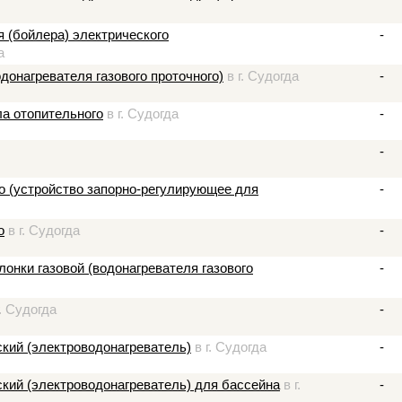
я (бойлера) электрического
-
а
одонагревателя газового проточного)
в г. Судогда
-
ла отопительного
в г. Судогда
-
-
го (устройство запорно-регулирующее для
-
о
в г. Судогда
-
онки газовой (водонагревателя газового
-
. Судогда
-
ский (электроводонагреватель)
в г. Судогда
-
ский (электроводонагреватель) для бассейна
в г.
-