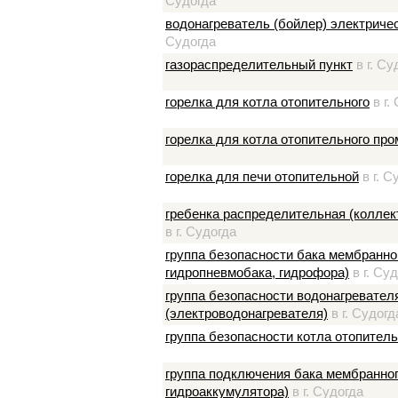
Судогда
водонагреватель (бойлер) электрич
Судогда
газораспределительный пункт
в г. Су
горелка для котла отопительного
в г.
горелка для котла отопительного пр
горелка для печи отопительной
в г. С
гребенка распределительная (коллек
в г. Судогда
группа безопасности бака мембранно
гидропневмобака, гидрофора)
в г. Су
группа безопасности водонагревателя
(электроводонагревателя)
в г. Судогд
группа безопасности котла отопитель
группа подключения бака мембранног
гидроаккумулятора)
в г. Судогда