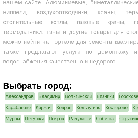
нашем сайте. Алюминиевые, биметаллические
ниппели, воздухоотводчики, краны, терм
отопительные котлы, газовые краны, пе
термодатчики, тэны и другие товары для ото
можно найти на портале для ремонта квартир
также предлагают услуги по демонтажу 
водоснабжения качественно и недорого.
Выбрать город:
Александров
Владимир
Вольгинский
Вязники
Горохов
Карабаново
Киржач
Ковров
Кольчугино
Костерево
Кр
Муром
Петушки
Покров
Радужный
Собинка
Струнин