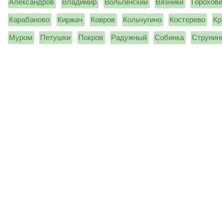
Александров
Владимир
Вольгинский
Вязники
Горохов
Карабаново
Киржач
Ковров
Кольчугино
Костерево
Кр
Муром
Петушки
Покров
Радужный
Собинка
Струнин