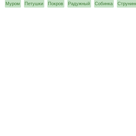
Муром
Петушки
Покров
Радужный
Собинка
Струнин