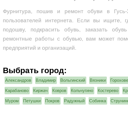
Фурнитура, пошив и ремонт обуви в Гусь-
пользователей интернета. Если вы ищите, г
подошву, подкрасить обувь, заказать обув
ремонтные работы с обувью, вам может помо
предприятий и организаций.
Выбрать город:
Александров
Владимир
Вольгинский
Вязники
Горохов
Карабаново
Киржач
Ковров
Кольчугино
Костерево
Кр
Муром
Петушки
Покров
Радужный
Собинка
Струнин