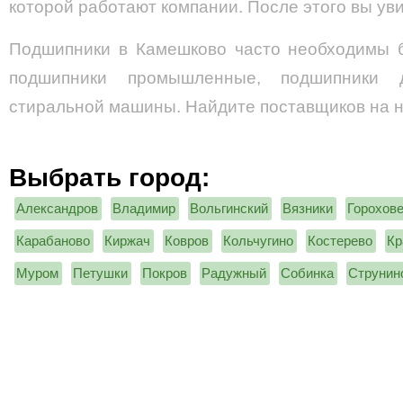
которой работают компании. После этого вы ув
Подшипники в Камешково часто необходимы б
подшипники промышленные, подшипники 
стиральной машины. Найдите поставщиков на 
Выбрать город:
Александров
Владимир
Вольгинский
Вязники
Горохов
Карабаново
Киржач
Ковров
Кольчугино
Костерево
Кр
Муром
Петушки
Покров
Радужный
Собинка
Струнин