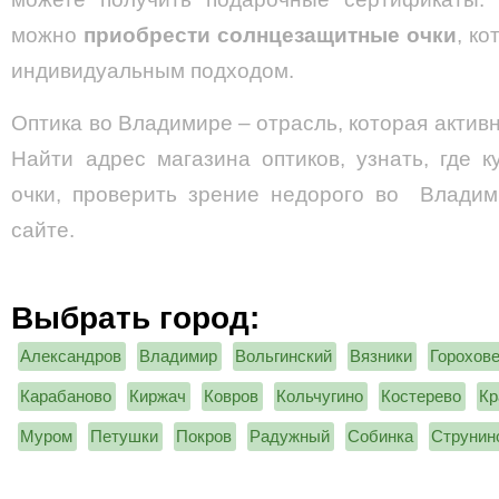
можно
приобрести солнцезащитные очки
, к
индивидуальным подходом.
Оптика во Владимире – отрасль, которая актив
Найти адрес магазина оптиков, узнать, где к
очки, проверить зрение недорого во Влади
сайте.
Выбрать город:
Александров
Владимир
Вольгинский
Вязники
Горохов
Карабаново
Киржач
Ковров
Кольчугино
Костерево
Кр
Муром
Петушки
Покров
Радужный
Собинка
Струнин