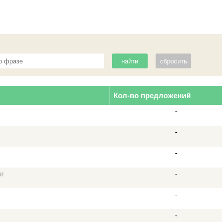
Кол-во предложений
-
-
-
и
-
-
-