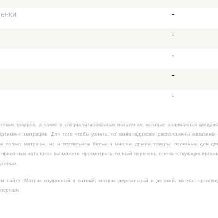
ленки
-
-
-
-
-
овых товаров, а также в специализированных магазинах, которые занимаются продаж
ортимент матрацев. Для того чтобы узнать, по каким адресам расположены магазины
не только матрацы, но и постельное белье и многие другие товары, полезные для д
 справочных каталогах вы можете просмотреть полный перечень соответствующих орган
данные.
 сайте. Матрас пружинный и ватный, матрас двуспальный и детский, матрас ортопед
 портале.