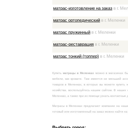
матрас-изготовление на заказ
в г. Ме
матрас ортопедический
в г. Меленки
матрас пружинный
в г. Меленки
матрас-реставрация
в г. Меленки
матрас тонкий (топпер)
в г. Меленки
Купить
матрацы в Меленках
можно в магазинах быт
мебели, как кровати. Там имеется не меньший асс
товаров в Меленках, в которых вы можете купить 
хозяйства, воспользуйтесь нашим сайтом. В наших
Меленках, а также при их помощи узнать контактные 
Матрасы в Меленках предлагают компании на нашем
готовый или изготовленный на заказ можно найти на
Выбрать город: