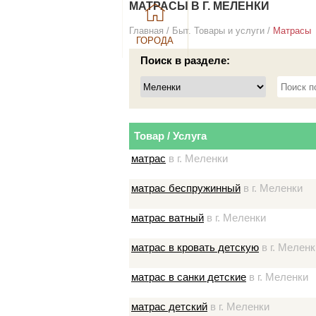
МАТРАСЫ В Г. МЕЛЕНКИ
Главная
/
Быт. Товары и услуги
/
Матрасы
ГОРОДА
Поиск в разделе:
Товар / Услуга
матрас
в г. Меленки
матрас беспружинный
в г. Меленки
матрас ватный
в г. Меленки
матрас в кровать детскую
в г. Меленк
матрас в санки детские
в г. Меленки
матрас детский
в г. Меленки