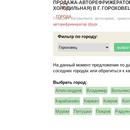
ПРОДАЖА-АВТОРЕФРИЖЕРАТОР
ХОЛОДИЛЬНАЯ) В Г. ГОРОХОВЕ
ГОРОДА
Главная
/
Автомобили, автосервис, трансп
авторефрижератор (фург...
Фильтр по городу:
На данный момент предложения по да
соседних городах или обратиться к к
Выбрать город:
Александров
Владимир
Вольгинс
Карабаново
Киржач
Ковров
Кол
Муром
Петушки
Покров
Радуж