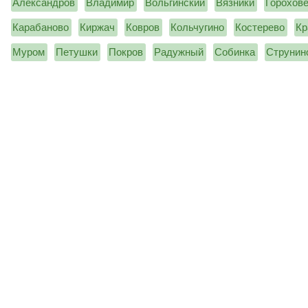
Александров
Владимир
Вольгинский
Вязники
Горохов
Карабаново
Киржач
Ковров
Кольчугино
Костерево
Кр
Муром
Петушки
Покров
Радужный
Собинка
Струнин