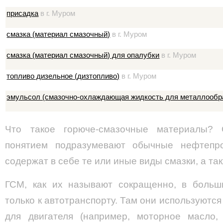
присадка
в г. Муром
смазка (материал смазочный)
в г. Муром
смазка (материал смазочный) для опалубки
в г. Муром
топливо дизельное (дизтопливо)
в г. Муром
эмульсол (смазочно-охлаждающая жидкость для металлообр
Что такое горюче-смазочные материалы?
понятием подразумевают обычные нефтепр
содержат в себе те или иные виды смазки, а та
ГСМ, как их называют сокращенно, в больш
только к автотранспорту. Там они используютс
для двигателя (например, моторное масло,