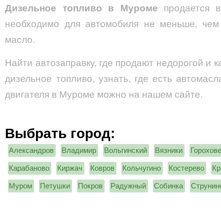
Дизельное топливо в Муроме
продается в
необходимо для автомобиля не меньше, чем
масло.
Найти автозаправку, где продают недорогой и к
дизельное топливо, узнать, где есть автомасл
двигателя в Муроме можно на нашем сайте.
Выбрать город:
Александров
Владимир
Вольгинский
Вязники
Горохов
Карабаново
Киржач
Ковров
Кольчугино
Костерево
Кр
Муром
Петушки
Покров
Радужный
Собинка
Струнин